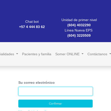
Unidad de primer nivel
Chat bot
(604) 4032290
+57 4 444 83 62
Línea Nueva EPS
(604) 3220509
ialidades
Pacientes y familia
Somer ONLINE
Contáctanos
Su correo electrónico
Confirmar