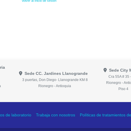
Volver al Inicio de sesión
ria
Sede City 
Sede CC. Jardines Llanogrande
Cra 55A # 35 
3 puertas, Don Diego- Llanogrande KM 8
Rionegro - Anti
a
Rionegro - Antioquia
Piso 4
os de laboratorio
Trabaja con nosotros
Políticas de tratamientos 