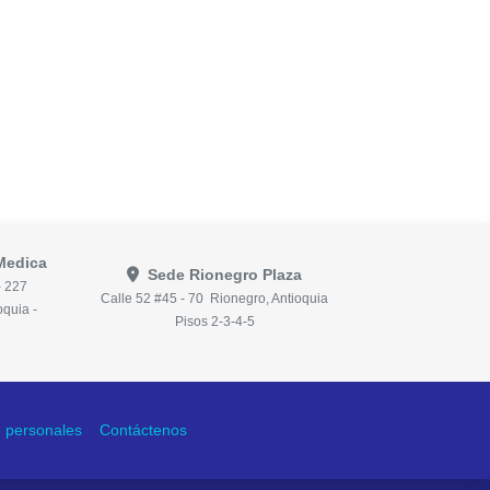
Medica
Sede Rionegro Plaza
- 227
Calle 52 #45 - 70 Rionegro, Antioquia
oquia -
Pisos 2-3-4-5
de personales
Contáctenos