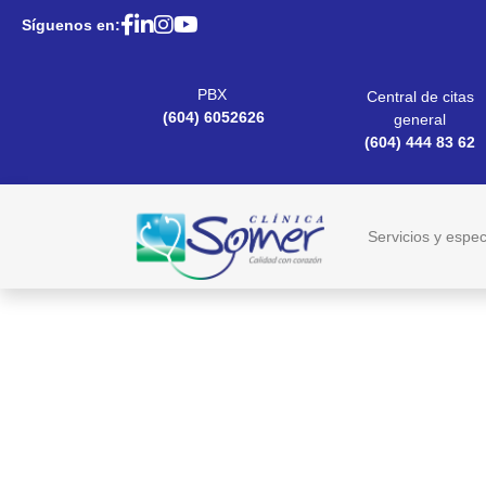
Síguenos en:
PBX
Central de citas
(604) 6052626
general
(604) 444 83 62
Servicios y espec