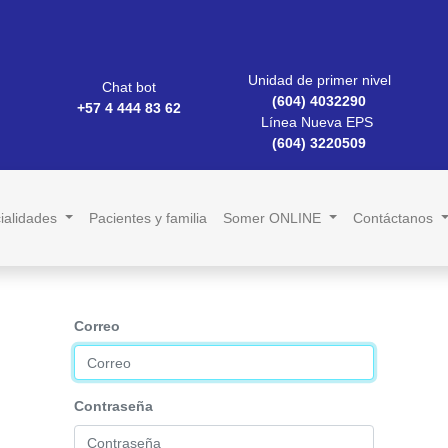
Unidad de primer nivel
Chat bot
(604) 4032290
+57 4 444 83 62
Línea Nueva EPS
(604) 3220509
ialidades
Pacientes y familia
Somer ONLINE
Contáctanos
Correo
Contraseña