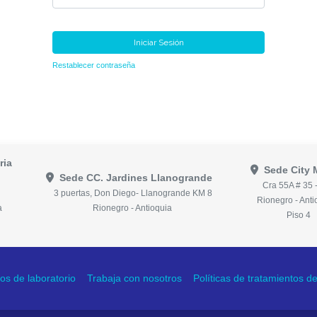
Iniciar Sesión
Restablecer contraseña
ria
Sede City 
Sede CC. Jardines Llanogrande
Cra 55A # 35 
3 puertas, Don Diego- Llanogrande KM 8
Rionegro - Anti
a
Rionegro - Antioquia
Piso 4
os de laboratorio
Trabaja con nosotros
Políticas de tratamientos 