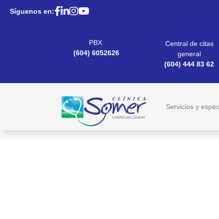
Síguenos en:
PBX
Central de citas
(604) 6052626
general
(604) 444 83 62
Servicios y espec