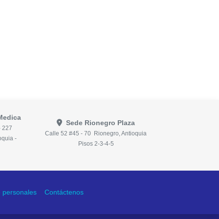
Medica
Sede Rionegro Plaza
- 227
Calle 52 #45 - 70 Rionegro, Antioquia
oquia -
Pisos 2-3-4-5
de personales
Contáctenos