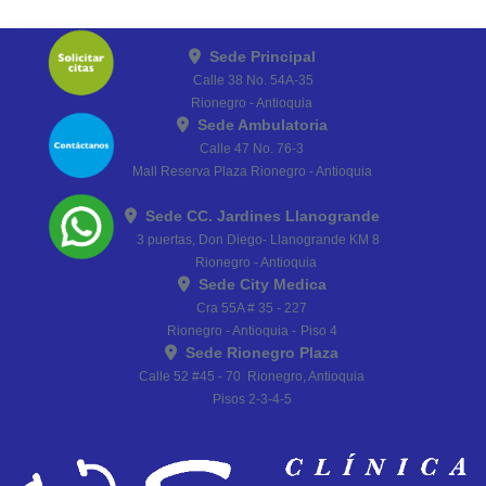
Sede Principal
Calle 38 No. 54A-35
Rionegro - Antioquia
Sede Ambulatoria
Calle 47 No. 76-3
Mall Reserva Plaza Rionegro - Antioquia
Sede CC. Jardines Llanogrande
3 puertas, Don Diego- Llanogrande KM 8
Rionegro - Antioquia
Sede City Medica
Cra 55A # 35 - 227
Rionegro - Antioquia -
Piso 4
Sede Rionegro Plaza
Calle 52 #45 - 70 Rionegro, Antioquia
Pisos 2-3-4-5